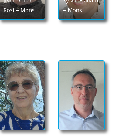
Jean-Didier
Sylvie Flahaut
Rosi – Mons
– Mons