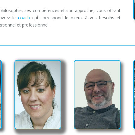
philosophie, ses compétences et son approche, vous offrant
ouvrez le
coach
qui correspond le mieux à vos besoins et
rsonnel et professionnel.
Coaches de Vie à Namur