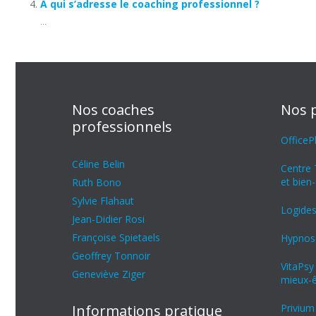
À qui s’adresse le coaching professionnel ?
...
Nos coaches
Nos 
professionnels
OfficeP
Céline Belin
Centre 
et bien-
Ruth Bono
Sylvie Flahaut
Logides
Jean-Didier Rosi
Françoise Spietaels
Hypnose
Geoffrey Tonnoir
VitaPsy
Geneviève Ziger
mieux-ê
Informations pratique
Privium