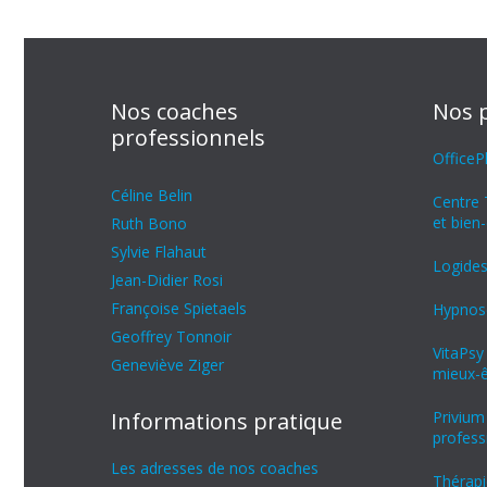
Nos coaches
Nos 
professionnels
OfficeP
Céline Belin
Centre 
et bien-
Ruth Bono
Sylvie Flahaut
Logides
Jean-Didier Rosi
Françoise Spietaels
Hypnose
Geoffrey Tonnoir
VitaPsy
Geneviève Ziger
mieux-ê
Informations pratique
Privium
profess
Les adresses de nos coaches
Thérapi