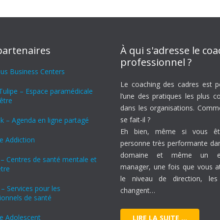
partenaires
À qui s'adresse le co
professionnel ?
lus Business Centers
Le coaching des cadres est p
Tulipe – Espace paramédicale
l’une des pratiques les plus c
être
dans les organisations. Comm
se fait-il ?
k – Agenda en ligne partagé
Eh bien, même si vous êt
 Addiction
personne très performante da
domaine et même un exc
 – Centres de santé mentale et
manager, une fois que vous a
tre
le niveau de direction, les
 – Services pour les
changent…
ionnels de santé
e Adolescent
LIRE LA SUITE …