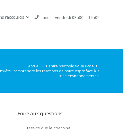
ns raccourcis
Lundi – vendredi 08h00 – 19h00
Accueil
Centre psychologique uccle
xiété : comprendre les réactions de notre esprit face à la
crise environnementale
Foire aux questions
Qu’est-ce que le coaching